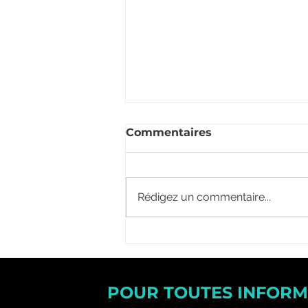
Commentaires
Rédigez un commentaire...
Une résidence Ecla de
660 logements étudiants
bientôt livrée à
Gradignan
POUR TOUTES INFORM