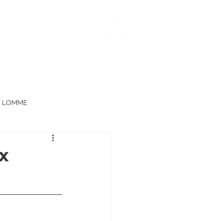
Lomme
Gradignan
Archamps
LOMME
x