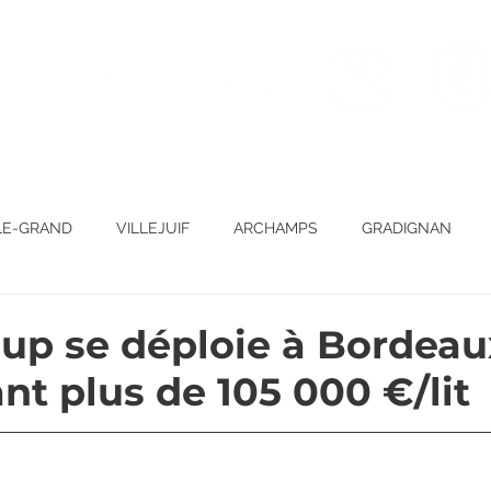
Massy-Palaiseau
Villejuif
Noisy-le-Grand
LE-GRAND
VILLEJUIF
ARCHAMPS
GRADIGNAN
up se déploie à Bordeau
t plus de 105 000 €/lit