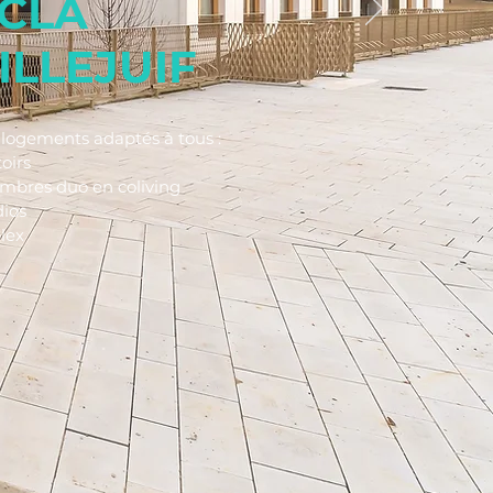
CLA
ILLEJUIF
logements adaptés à tous :
oirs
mbres duo en coliving
dios
lex