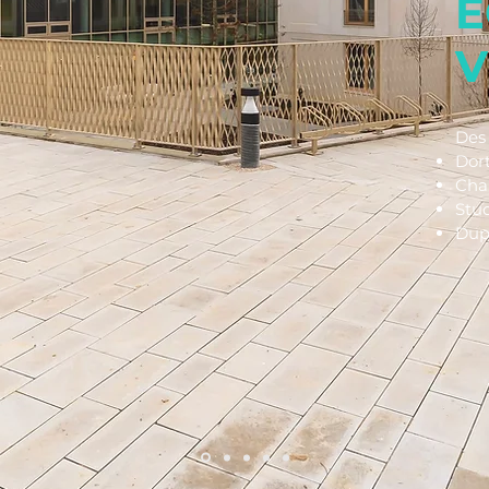
E
V
Des 
Dort
Cha
Stu
Dup