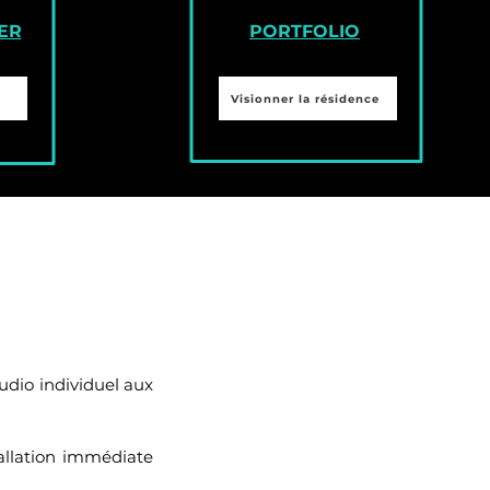
ER
PORTFOLIO
Visionner la résidence
udio individuel aux
allation immédiate