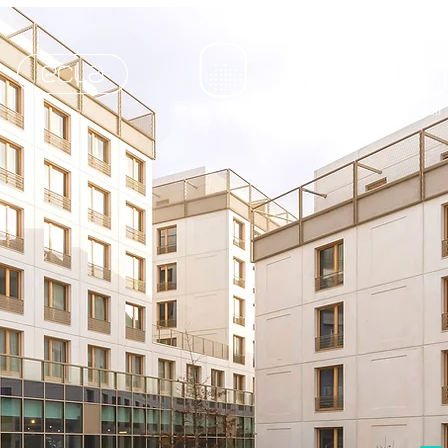
Massy-Palaiseau
Villejuif
Noisy-le-Grand