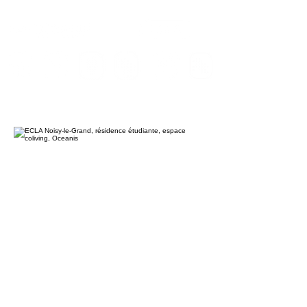
Massy-
Noisy-le-
Villejuif
Archamps
Gradignan
Lomme
Palaiseau
Grand