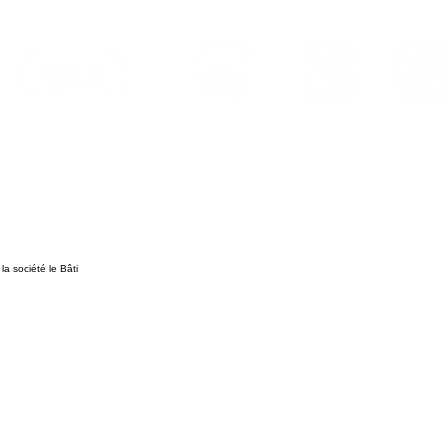
Massy-Palaiseau
Villejuif
Noisy-le-Grand